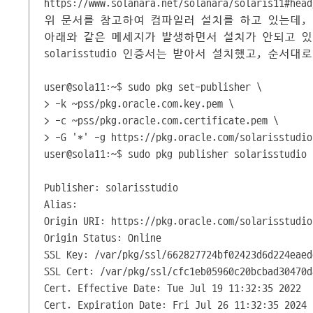
https://www.solanara.net/solanara/solaris11#head
위 문서를 참고하여 컴파일러 설치를 하고 있는데,
아래와 같은 메세지가 발생하면서 설치가 안되고 있
solarisstudio 인증서는 받아서 설치했고, 순
user@sola11:~$ sudo pkg set-publisher \
> -k ~pss/pkg.oracle.com.key.pem \
> -c ~pss/pkg.oracle.com.certificate.pem \
> -G '*' -g https://pkg.oracle.com/solarisstudio
user@sola11:~$ sudo pkg publisher solarisstudio
Publisher: solarisstudio
Alias:
Origin URI: https://pkg.oracle.com/solarisstudio
Origin Status: Online
SSL Key: /var/pkg/ssl/662827724bf02423d6d224eaed
SSL Cert: /var/pkg/ssl/cfc1eb05960c20bcbad30470d
Cert. Effective Date: Tue Jul 19 11:32:35 2022
Cert. Expiration Date: Fri Jul 26 11:32:35 2024