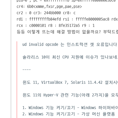
pid=0 , pc = 0xfffffffffb sp=0xfffffe8000005bc0 
cr4: 6b0<xmme,fxsr,pge,pae,pse>
cr2 : 0 cr3: 244bb000 cr8: c
rdi : fffffffffb84efd rsi : fffffe8000005ac8 rdx
rcx : c0000101 r8 : 8fe35172a5 r9 : 1
등등 이렇게 뜨는데 해결 방법이 없을까요? 부탁드
ud invalid opcode 는 인스트럭션 셋 오류
솔라리스 10이 최신 CPU 지원에 이슈가 있나보네
----
윈도 11, VirtualBox 7, Solaris 11.4.42 
윈도 11의 Hyper-V 관련 기능(아래 2가지)을
1. Windows 기능 켜기/끄기 - Windows 하이퍼
2. Windows 기능 켜기/끄기 - 가상 머신 플랫폼