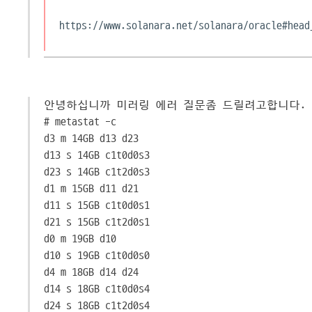
https://www.solanara.net/solanara/oracle#head
안녕하십니까 미러링 에러 질문좀 드릴려고합니다.
# metastat -c
d3 m 14GB d13 d23
d13 s 14GB c1t0d0s3
d23 s 14GB c1t2d0s3
d1 m 15GB d11 d21
d11 s 15GB c1t0d0s1
d21 s 15GB c1t2d0s1
d0 m 19GB d10
d10 s 19GB c1t0d0s0
d4 m 18GB d14 d24
d14 s 18GB c1t0d0s4
d24 s 18GB c1t2d0s4