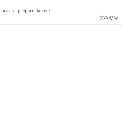
_oracle_prepare_kernel
- 윈디하나 -