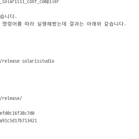
_solaris11_conf_compiler
습니다.
서대로 명령어를 따라 실행해봤는데 결과는 아래와 같습니다.
/release solarisstudio
/release/
efd0c16f38c7d0
a91c5d17b713421