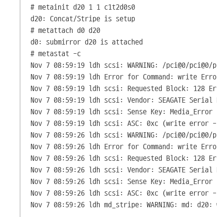
# metainit d20 1 1 c1t2d0s0
d20: Concat/Stripe is setup
# metattach d0 d20
d0: submirror d20 is attached
# metastat -c
Nov 7 08:59:19 ldh scsi: WARNING: /pci@0/pci@0/p
Nov 7 08:59:19 ldh Error for Command: write Erro
Nov 7 08:59:19 ldh scsi: Requested Block: 128 Er
Nov 7 08:59:19 ldh scsi: Vendor: SEAGATE Serial 
Nov 7 08:59:19 ldh scsi: Sense Key: Media_Error
Nov 7 08:59:19 ldh scsi: ASC: 0xc (write error -
Nov 7 08:59:26 ldh scsi: WARNING: /pci@0/pci@0/p
Nov 7 08:59:26 ldh Error for Command: write Erro
Nov 7 08:59:26 ldh scsi: Requested Block: 128 Er
Nov 7 08:59:26 ldh scsi: Vendor: SEAGATE Serial 
Nov 7 08:59:26 ldh scsi: Sense Key: Media_Error
Nov 7 08:59:26 ldh scsi: ASC: 0xc (write error -
Nov 7 08:59:26 ldh md_stripe: WARNING: md: d20: 