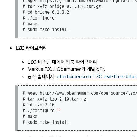
# wget https://github.com/kaizawa/bridge/archiv
# tar xvfz bridge-0.1.3.2.tar.gz

# cd bridge-0.1.3.2

# ./configure

# make

LZO 라이브러리
LZO 비손실 데이터 압축 라이브러리
Markus F.X.J. Oberhumer가 개발했다.
공식 홈페이지:
oberhumer.com: LZO real-time data c
# wget http://www.oberhumer.com/opensource/lzo/
# tar xvfz lzo-2.10.tar.gz

# cd lzo-2.10

1)
# ./configure 
# make
