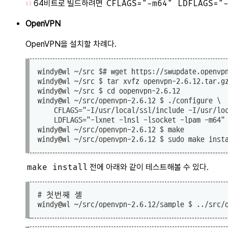
64비트로 빌드하려면
CFLAGS="-m64" LDFLAGS="
1)
OpenVPN
OpenVPN을 설치할 차례다.
windy@wl ~/src $# wget https://swupdate.openvpn
windy@wl ~/src $ tar xvfz openvpn-2.6.12.tar.gz
windy@wl ~/src $ cd oopenvpn-2.6.12

windy@wl ~/src/openvpn-2.6.12 $ ./configure \

	CFLAGS="-I/usr/local/ssl/include -I/usr/local/include -m64" \

windy@wl ~/src/openvpn-2.6.12 $ make

make install
전에 아래와 같이 테스트해볼 수 있다.
# 첫번째 셸
