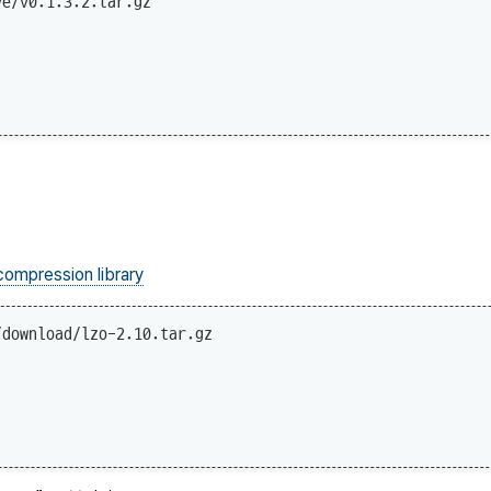
e/v0.1.3.2.tar.gz

ompression library
download/lzo-2.10.tar.gz
