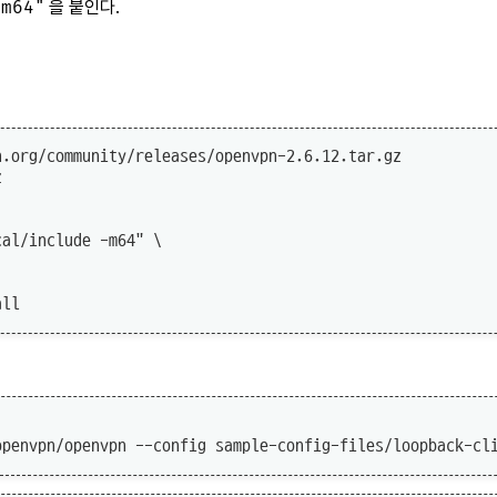
-m64"
을 붙인다.
.org/community/releases/openvpn-2.6.12.tar.gz


