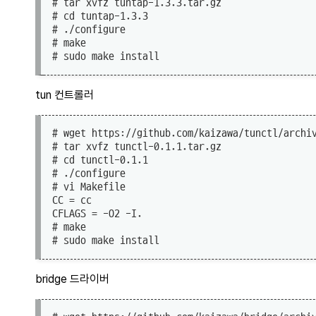
# tar xvfz tuntap-1.3.3.tar.gz

# cd tuntap-1.3.3

# ./configure

# make

tun 컨트롤러
# wget https://github.com/kaizawa/tunctl/archiv
# tar xvfz tunctl-0.1.1.tar.gz

# cd tunctl-0.1.1

# ./configure

# vi Makefile

CC = cc

CFLAGS = -O2 -I.

# make

bridge 드라이버