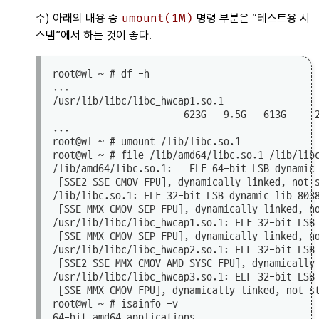
주) 아래의 내용 중
umount(1M)
명령 부분은
테스트용 시
스템
에서 하는 것이 좋다.
root@wl ~ # df -h

...

/usr/lib/libc/libc_hwcap1.so.1

                       623G   9.5G   613G     2
...

root@wl ~ # umount /lib/libc.so.1

root@wl ~ # file /lib/amd64/libc.so.1 /lib/libc
/lib/amd64/libc.so.1:   ELF 64-bit LSB dynamic 
 [SSE2 SSE CMOV FPU], dynamically linked, not s
/lib/libc.so.1: ELF 32-bit LSB dynamic lib 8038
 [SSE MMX CMOV SEP FPU], dynamically linked, no
/usr/lib/libc/libc_hwcap1.so.1: ELF 32-bit LSB 
 [SSE MMX CMOV SEP FPU], dynamically linked, no
/usr/lib/libc/libc_hwcap2.so.1: ELF 32-bit LSB 
 [SSE2 SSE MMX CMOV AMD_SYSC FPU], dynamically 
/usr/lib/libc/libc_hwcap3.so.1: ELF 32-bit LSB 
 [SSE MMX CMOV FPU], dynamically linked, not st
root@wl ~ # isainfo -v

64-bit amd64 applications
