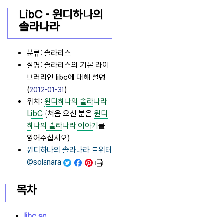
LibC -
윈디하나의
솔라나라
분류: 솔라리스
설명: 솔라리스의 기본 라이
브러리인 libc에 대해 설명
(
)
2012-01-31
위치:
윈디하나의 솔라나라
:
LibC
(처음 오신 분은
윈디
하나의 솔라나라
이야기
를
읽어주십시오)
윈디하나의 솔라나라
트위터
@solanara
목차
libc.so