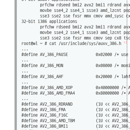
        prfchw rdseed bmi2 avx2 bmi1 rdrand avx
        movbe sse4_2 sse4_1 ssse3 amd_lzcnt pop
        sse3 sse2 sse fxsr mmx cmov amd_sysc cx
32-bit i386 applications

        prfchw rdseed bmi2 avx2 bmi1 rdrand avx
        movbe sse4_2 sse4_1 ssse3 amd_lzcnt pop
        sse3 sse2 sse fxsr mmx cmov sep cx8 tsc
1)
root@wl ~ # cat /usr/include/sys/auxv_386.h 
...

#define AV_386_PAUSE            0x02000 /* us
...

#define AV_386_MON              0x08000 /* mo
...

#define AV_386_AHF              0x20000 /* lahf
...

#define AV_386_AMD_XOP          0x40000000 /* A
#define AV_386_AMD_FMA4         0x80000000 /* A
...

#define AV2_386_RDRAND          (1U << AV2_386_
#define AV2_386_FMA             (1U << AV2_386_
#define AV2_386_F16C            (1U << AV2_386_
#define AV2_386_AMD_TBM         (1U << AV2_386_
#define AV2_386_BMI1            (1U << AV2_386_