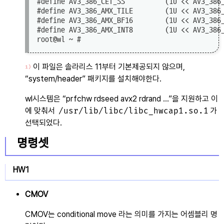
#define AV3_386_CET_SS          (1U << AV3_386_
#define AV3_386_AMX_TILE        (1U << AV3_386_
#define AV3_386_AMX_BF16        (1U << AV3_386_
#define AV3_386_AMX_INT8        (1U << AV3_386_
이 파일은 솔라리스 11부터 기본제공되지 않으며,
1)
system/header
패키지를 설치해야한다.
wl시스템은
prfchw rdseed avx2 rdrand ...
을 지원하고 이
에 맞춰서
/usr/lib/libc/libc_hwcap1.so.1
가
선택되었다.
명령셋
HW1
CMOV
CMOV는 conditional move 라는 의미를 가지는 어셈블리 명