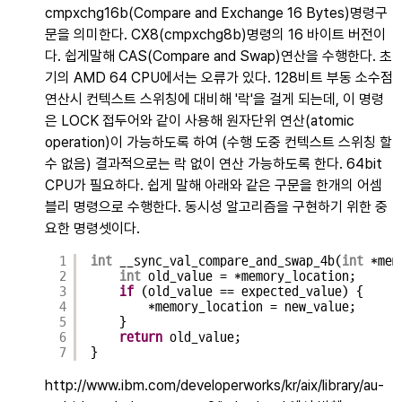
cmpxchg16b(Compare and Exchange 16 Bytes)명령구
문을 의미한다. CX8(cmpxchg8b)명령의 16 바이트 버전이
다. 쉽게말해 CAS(Compare and Swap)연산을 수행한다. 초
기의 AMD 64 CPU에서는 오류가 있다. 128비트 부동 소수점
연산시 컨텍스트 스위칭에 대비해 '락'을 걸게 되는데, 이 명령
은 LOCK 접두어와 같이 사용해 원자단위 연산(atomic
operation)이 가능하도록 하여 (수행 도중 컨텍스트 스위칭 할
수 없음) 결과적으로는 락 없이 연산 가능하도록 한다. 64bit
CPU가 필요하다. 쉽게 말해 아래와 같은 구문을 한개의 어셈
블리 명령으로 수행한다. 동시성 알고리즘을 구현하기 위한 중
요한 명령셋이다.
1
int
__sync_val_compare_and_swap_4b(
int
*mem
2
int
old_value = *memory_location;
3
if
(old_value == expected_value) {
4
*memory_location = new_value;
5
}
6
return
old_value;
7
}
http://www.ibm.com/developerworks/kr/aix/library/au-