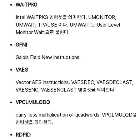
WAITPKG
Intel WAITPKG 명령셋을 의미한다. UMONITOR,
UMWAIT, TPAUSE 이다. UMWAIT 는 User Level
Monitor Wait 으로 불린다.
GFNI
Galois Field New Instructions.
VAES
Vector AES instructions. VAESDEC, VAESDECLAST,
VAESENC, VAESENCLAST 명령셋을 의미한다.
VPCLMULQDQ
carry-less multiplication of quadwords. VPCLMULQDQ
명령셋을 의미한다.
RDPID