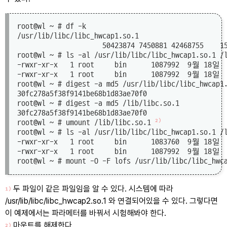
root@wl ~ # df -k

/usr/lib/libc/libc_hwcap1.so.1

                     50423874 7450881 42468755    15
root@wl ~ # ls -al /usr/lib/libc/libc_hwcap1.so.1 /
-rwxr-xr-x   1 root     bin      1087992  9월 18일  0
-rwxr-xr-x   1 root     bin      1087992  9월 18일  0
root@wl ~ # digest -a md5 /usr/lib/libc/libc_hwcap1.
30fc278a5f38f9141be68b1d83ae70f0

root@wl ~ # digest -a md5 /lib/libc.so.1

30fc278a5f38f9141be68b1d83ae70f0

2)
root@wl ~ # umount /lib/libc.so.1 
root@wl ~ # ls -al /usr/lib/libc/libc_hwcap1.so.1 /
-rwxr-xr-x   1 root     bin      1083760  9월 18일  0
-rwxr-xr-x   1 root     bin      1087992  9월 18일  0
root@wl ~ # mount -O -F lofs /usr/lib/libc/libc_hwc
두 파일이 같은 파일임을 알 수 있다. 시스템에 따라
1)
/usr/lib/libc/libc_hwcap2.so.1 와 연결되어있을 수 있다. 그렇다면
이 예제에서는 파라메터를 바꿔서 시험해봐야 한다.
마운트를 해제한다.
2)