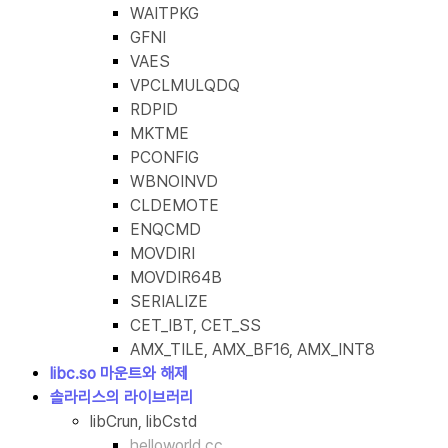
WAITPKG
GFNI
VAES
VPCLMULQDQ
RDPID
MKTME
PCONFIG
WBNOINVD
CLDEMOTE
ENQCMD
MOVDIRI
MOVDIR64B
SERIALIZE
CET_IBT, CET_SS
AMX_TILE, AMX_BF16, AMX_INT8
libc.so 마운트와 해제
솔라리스의 라이브러리
libCrun, libCstd
helloworld.cc