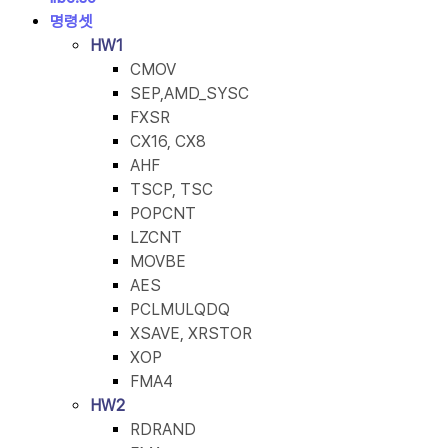
명령셋
HW1
CMOV
SEP,AMD_SYSC
FXSR
CX16, CX8
AHF
TSCP, TSC
POPCNT
LZCNT
MOVBE
AES
PCLMULQDQ
XSAVE, XRSTOR
XOP
FMA4
HW2
RDRAND