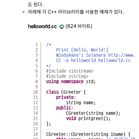
도 된다.
아래에 각 C++ 라이브러리를 사용한 예제가 있다.
(824 바이트)
helloworld.cc
1
/*
2
Print [Hello, World!]
3
WindyHana's Solanara 
http://www.s
4
CC -o helloworld helloworld.cc
5
*/
6
#include <iostream>
7
#include <string>
8
using
namespace
std;
9
10
class
CGreeter {
11
private
:
12
string name;
13
public
:
14
CGreeter(string name);
15
void
printgreet();
16
};
17
18
CGreeter::CGreeter(string iname) {