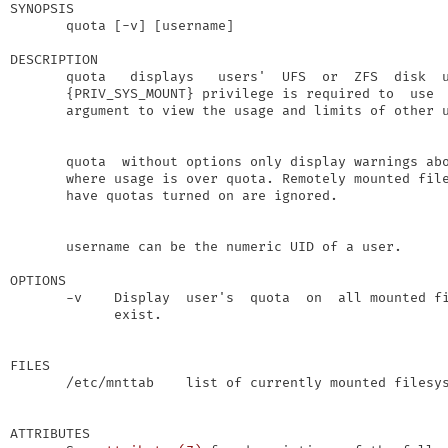
SYNOPSIS

       quota [-v] [username]

DESCRIPTION

       quota   displays   users'  UFS  or  ZFS  disk  u
       {PRIV_SYS_MOUNT} privilege is required to  use  
       argument to view the usage and limits of other u
       quota  without options only display warnings abo
       where usage is over quota. Remotely mounted file
       have quotas turned on are ignored.

       username can be the numeric UID of a user.

OPTIONS

       -v    Display  user's  quota  on  all mounted fi
             exist.

FILES

       /etc/mnttab    list of currently mounted filesys
ATTRIBUTES
