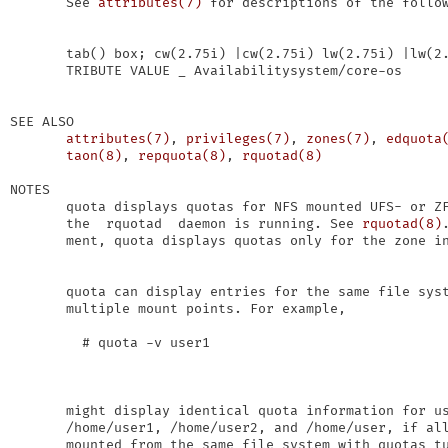
       See 
attributes(7)
 for descriptions of the follow
       tab() box; cw(2.75i) |cw(2.75i) lw(2.75i) |lw(2.
       TRIBUTE VALUE _ Availabilitysystem/core-os

SEE ALSO

attributes(7)
, 
privileges(7)
, 
zones(7)
, 
edquota
taon(8)
, 
repquota(8)
, 
rquotad(8)
NOTES

       quota displays quotas for NFS mounted UFS- or ZF
       the  rquotad  daemon is running. See 
rquotad(8)
       ment, quota displays quotas only for the zone in
       quota can display entries for the same file syst
       multiple mount points. For example,

         # quota -v user1

       might display identical quota information for us
       /home/user1, /home/user2, and /home/user, if all
       mounted from the same file system with quotas tu